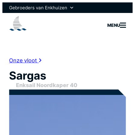
Gebroeders van Enkhuizen
Enksail
MENU
Scheepsmotoren
Onze vloot
Sargas
Jachtbo
Enksail Noordkaper 40
Jachtser
Scheeps
Vacatur