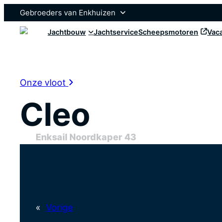
Gebroeders van Enkhuizen
Jachtbouw
Jachtservice
Scheepsmotoren
Vac
Enksail
Enksail Yachts
Scheepsmotoren
Onze vloot
Enkcraft Yachts
Cleo
Sossego Yachts
Enksail Noordkaper 43
Onze vloot
Brokerage
«
Vorige