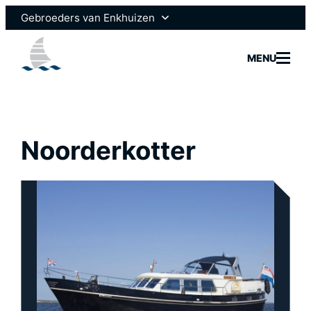
Ga
Gebroeders van Enkhuizen
naar
de
Enksail
MENU
inhoud
Scheepsmotoren
Noorderkotter
Jachtbo
Jachtser
Scheeps
Vacatur