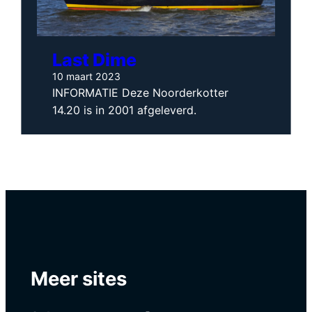
Nieuws
Last Dime
Contact
10 maart 2023
INFORMATIE Deze Noorderkotter
14.20 is in 2001 afgeleverd.
Ned
Meer sites